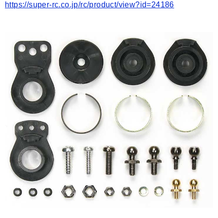
https://super-rc.co.jp/rc/product/view?id=24186