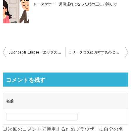
レースマナー 周回遅れになった時の正しい譲り方
投
JConcepts Ellipse（エリプス）のタイヤには取り付け方向があるので注意しよう！
ラリークロスにおすすめの２ＷＤマシン（中級者向け）
稿
ナ
ビ
コメントを残す
ゲ
ー
名前
シ
ョ
ン
次回のコメントで使用するためブラウザーに自分の名