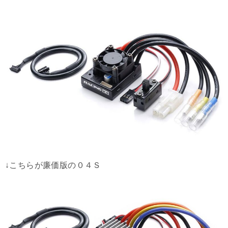
↓こちらが廉価版の０４Ｓ