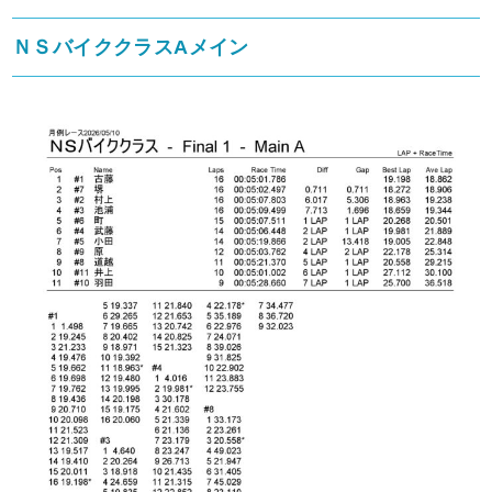
ＮＳバイククラスAメイン