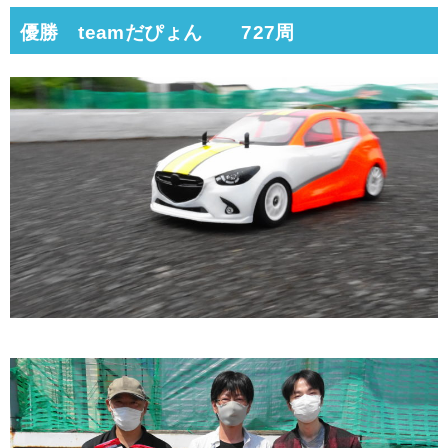
優勝 teamだぴょん 727周