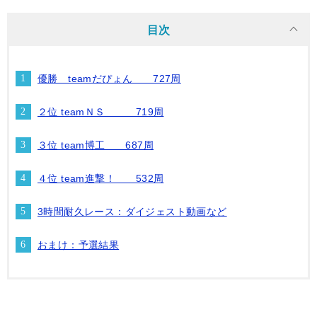
目次
優勝 teamだぴょん 727周
２位 teamＮＳ 719周
３位 team博工 687周
４位 team進撃！ 532周
3時間耐久レース：ダイジェスト動画など
おまけ：予選結果