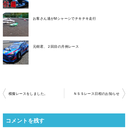
お客さん達がMシャーシでチキチキ走行
元樹君、２回目の月例レース
投
模擬レースをしました。
ＮＳＳレース日程のお知らせ
稿
ナ
ビ
コメントを残す